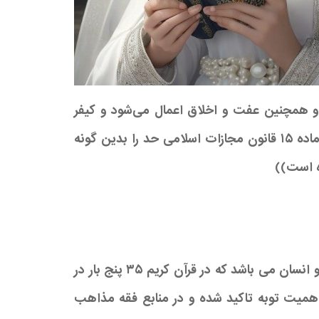
 و همچنین عفت و اخلاق اعمال می‌شود و کیفر
مشخص و معینی دارد قانونگذار به تأسی از فرامین شرع مقدس اسلام و رای قاطع فقهای مقدم و موخر طی ماده ۱۵ قانون مجازات اسلامی حد را بدین گونه
ه است))
توبه از ریشه ت و ب در لغت به معنای رجوع و بازگشت است این واژه مشترک لفظی و معنوی میان خداوند و انسان می باشد که در قرآن کریم ۳۵ پنج بار در
همیت توبه تاکید شده و در منابع فقه مذاهب