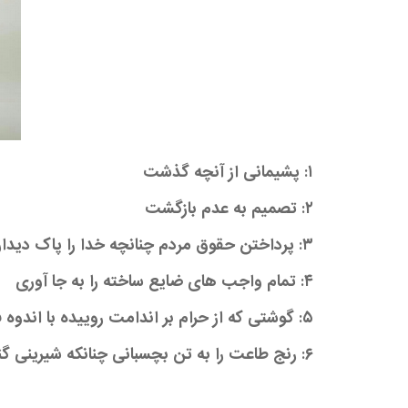
۱: پشیمانی از آنچه گذشت
۲: تصمیم به عدم بازگشت
۳: پرداختن حقوق مردم چنانچه خدا را پاک دیدار کنی که چیزی برعهده تو نباشد
۴: تمام واجب های ضایع ساخته را به جا آوری
۵: گوشتی که از حرام بر اندامت روییده با اندوه فراوان آب کنی چنان که پوستت به استخوان چسبیده ، گوشت تازه بروید
۶: رنج طاعت را به تن بچسبانی چنانکه شیرینی گناه را به او چسبانده بودی پس آن گاه بگویی استغفرالله