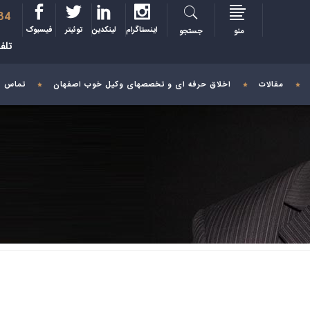
34
اینستاگرام
لینکدین
توئیتر
فیسبوک
منو
جستجو
تلف
مقالات
اخلاق حرفه ای و تخصصهای وکیل خوب اصفهان
تماس با