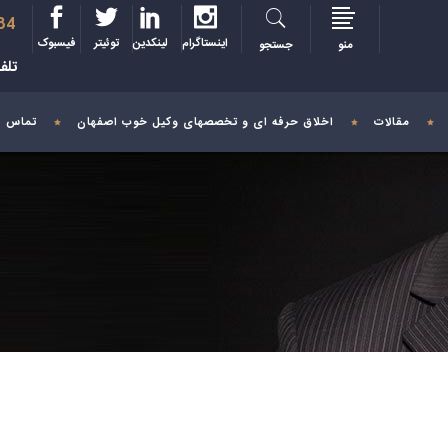
34
اینستاگرام
لینکدین
توئیتر
فیسبوک
منو
جستجو
تلف
مقالات
اخلاق حرفه ای و تخصصهای وکیل خوب اصفهان
تماس با